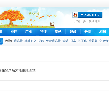
只需一步，快速开始
组
排行
广播
导读
淘帖
记录
分享
相册
热搜:
通讯录
聊城商会
招聘
免费通讯录
篮球
拼车
找工作
蘑菇酱
怎么绑
搜
不得发布
拼车信息
qq通讯录
摄影
索
请先登录后才能继续浏览