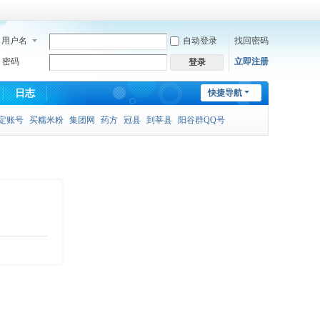
用户名
自动登录
找回密码
密码
立即注册
登录
日志
快捷导航
定账号
买糯米粉
集团网
药方
冠县
到莘县
阳谷群QQ号