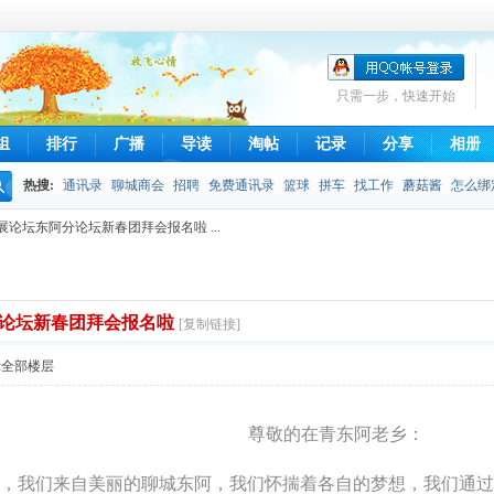
只需一步，快速开始
组
排行
广播
导读
淘帖
记录
分享
相册
热搜:
通讯录
聊城商会
招聘
免费通讯录
篮球
拼车
找工作
蘑菇酱
怎么绑
搜
论坛东阿分论坛新春团拜会报名啦 ...
不得发布
拼车信息
qq通讯录
摄影
索
论坛新春团拜会报名啦
[复制链接]
示全部楼层
尊敬的在青东阿老乡：
"，我们来自美丽的聊城东阿，我们怀揣着各自的梦想，我们通