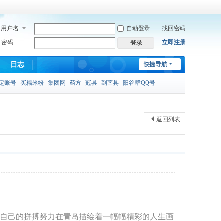
用户名
自动登录
找回密码
密码
立即注册
登录
日志
快捷导航
定账号
买糯米粉
集团网
药方
冠县
到莘县
阳谷群QQ号
返回列表
过自己的拼搏努力在青岛描绘着一幅幅精彩的人生画