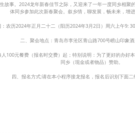
生故事。2024龙年新春佳节之际，又迎来了一年一度同乡相聚
体同乡参加此次新春聚会。叙乡情，聊发展，畅未来，增
：农历2024年正月二十二（阳历2024年3月2日）周六上午9: 3
二、聚会地点：青岛市李沧区青山路700号崂山印象
每人100元餐费（报名时交费）起；特别说明：为了更好的办好
同乡（现金或者物品）赞助。
四、报名方式:请在本小程序接龙报名，报名
后识别下面二