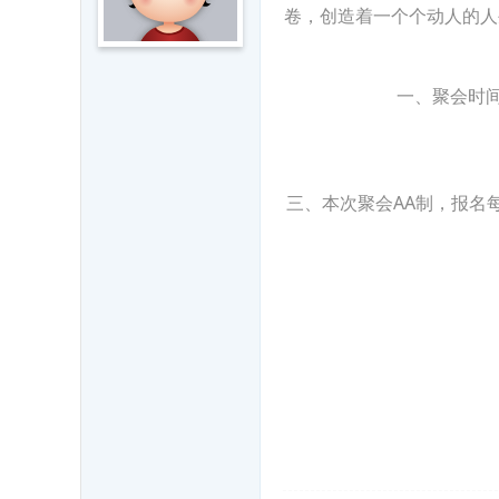
卷，创造着一个个动人的人
益
平
台
一、聚会时间
-
聊
城
三、本次聚会AA制，报名
人
,
聊
城
人
缘
来
一
家