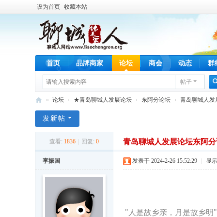
设为首页
收藏本站
首页
品牌商家
论坛
商会
动态
群
帖子
»
论坛
›
★青岛聊城人发展论坛
›
东阿分论坛
›
青岛聊城人发展
服
发新帖
务
青岛聊城人发展论坛东阿分
于
查看:
1836
|
回复:
0
聊
李振国
发表于 2024-2-26 15:52:29
|
显
城
人
的
"人是故乡亲，月是故乡明
公