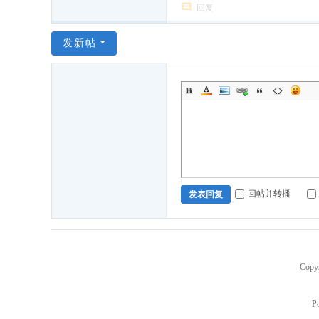
人
回复
,
发新帖
聊
城
老
乡
,
聊
城
老
回帖并转播
发表回复
乡
会
,
Copy
聊
城
P
人